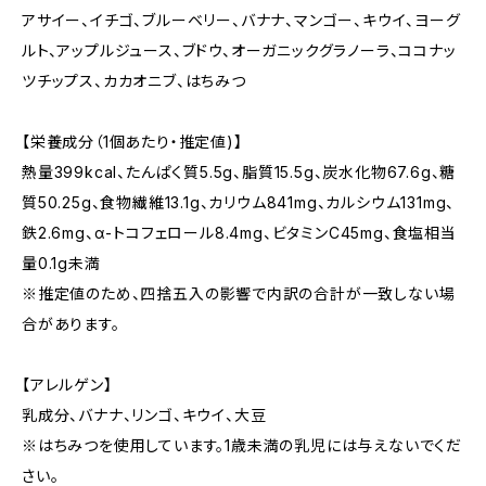
アサイー、イチゴ、ブルーベリー、バナナ、マンゴー、キウイ、ヨーグ
ルト、アップルジュース、ブドウ、オーガニックグラノーラ、ココナッ
ツチップス、カカオニブ、はちみつ
【栄養成分（1個あたり・推定値)】
熱量399kcal、たんぱく質5.5g、脂質15.5g、炭水化物67.6g、糖
質50.25g、食物繊維13.1g、カリウム841mg、カルシウム131mg、
鉄2.6mg、α-トコフェロール8.4mg、ビタミンC45mg、食塩相当
量0.1g未満
※推定値のため、四捨五入の影響で内訳の合計が一致しない場
合があります。
【アレルゲン】
乳成分、バナナ、リンゴ、キウイ、大豆
※はちみつを使用しています。1歳未満の乳児には与えないでくだ
さい。