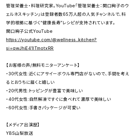
管理栄養士・料理研究家。YouTube「管理栄養士：関口絢子のウ
ェルネスキッチン」は登録者数65万人超の人気チャンネルで、科
学的根拠に基づく“健康長寿”レシピが支持されています。
関口絢子公式YouTube
https://youtube.com/@wellness..kitchen?
si=qwJhiE41ITmotxRR
【お客様の声/無料モニターアンケート】
・30代女性:近くにアサイーボウル専門店がないので、手間を考え
るとおうちに届くと嬉しい
・20代男性:トッピングが豊富で美味しい
・40代女性:自然解凍ですぐに食べれて濃厚で美味しい
・60代女性:手書きパッケージが可愛い
【メディア出演歴】
YBS山梨放送