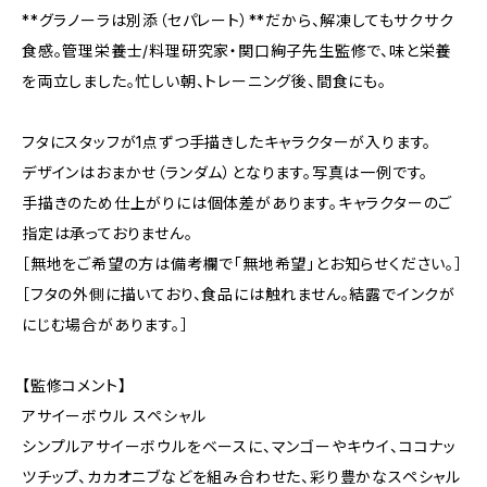
**グラノーラは別添（セパレート）**だから、解凍してもサクサク
食感。管理栄養士/料理研究家・関口絢子先生監修で、味と栄養
を両立しました。忙しい朝、トレーニング後、間食にも。
フタにスタッフが1点ずつ手描きしたキャラクターが入ります。
デザインはおまかせ（ランダム）となります。写真は一例です。
手描きのため仕上がりには個体差があります。キャラクターのご
指定は承っておりません。
［無地をご希望の方は備考欄で「無地希望」とお知らせください。］
［フタの外側に描いており、食品には触れません。結露でインクが
にじむ場合があります。］
【監修コメント】
アサイーボウル スペシャル
シンプルアサイーボウルをベースに、マンゴーやキウイ、ココナッ
ツチップ、カカオニブなどを組み合わせた、彩り豊かなスペシャル