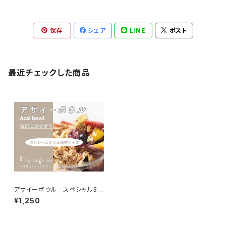
保存
シェア
LINE
ポスト
最近チェックした商品
アサイーボウル スペシャル37
5g(通常)
¥1,250