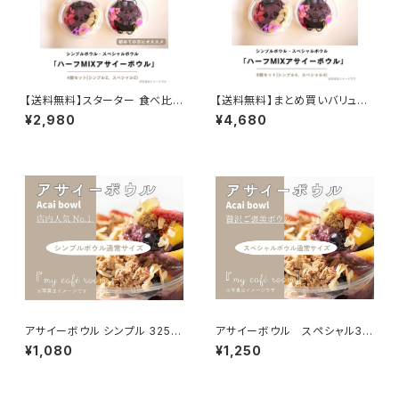
【送料無料】スターター 食べ比
【送料無料】まとめ買いバリュー
べ（ハーフMIX×4個）
セット（ハーフMIX×8個）
¥2,980
¥4,680
アサイーボウル シンプル 325g
アサイーボウル スペシャル37
（通常）
5g(通常)
¥1,080
¥1,250