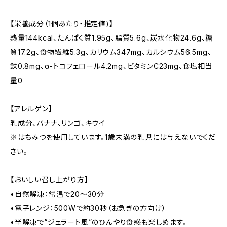
【栄養成分（1個あたり・推定値)】
熱量144kcal、たんぱく質1.95g、脂質5.6g、炭水化物24.6g、糖
質17.2g、食物繊維5.3g、カリウム347mg、カルシウム56.5mg、
鉄0.8mg、α-トコフェロール4.2mg、ビタミンC23mg、食塩相当
量0
【アレルゲン】
乳成分、バナナ、リンゴ、キウイ
※はちみつを使用しています。1歳未満の乳児には与えないでくだ
さい。
【おいしい召し上がり方】
•自然解凍：常温で20〜30分
•電子レンジ：500Wで約30秒（お急ぎの方向け）
•半解凍で“ジェラート風”のひんやり食感も楽しめます。