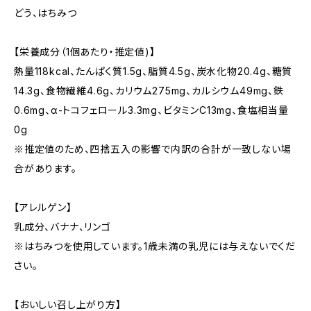
どう、はちみつ
【栄養成分（1個あたり・推定値)】
熱量118kcal、たんぱく質1.5g、脂質4.5g、炭水化物20.4g、糖質
14.3g、食物繊維4.6g、カリウム275mg、カルシウム49mg、鉄
0.6mg、α-トコフェロール3.3mg、ビタミンC13mg、食塩相当量
0g
※推定値のため、四捨五入の影響で内訳の合計が一致しない場
合があります。
【アレルゲン】
乳成分、バナナ、リンゴ
※はちみつを使用しています。1歳未満の乳児には与えないでくだ
さい。
【おいしい召し上がり方】